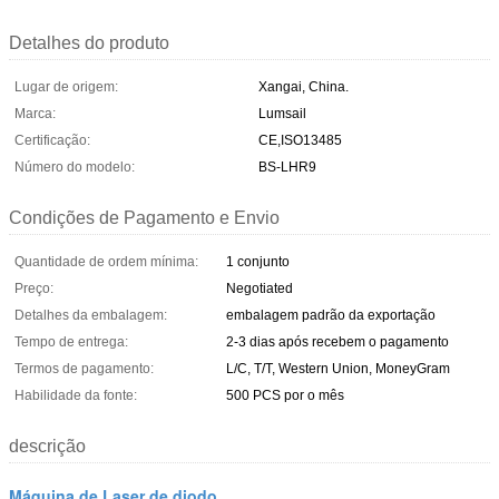
Detalhes do produto
Lugar de origem:
Xangai, China.
Marca:
Lumsail
Certificação:
CE,ISO13485
Número do modelo:
BS-LHR9
Condições de Pagamento e Envio
Quantidade de ordem mínima:
1 conjunto
Preço:
Negotiated
Detalhes da embalagem:
embalagem padrão da exportação
Tempo de entrega:
2-3 dias após recebem o pagamento
Termos de pagamento:
L/C, T/T, Western Union, MoneyGram
Habilidade da fonte:
500 PCS por o mês
descrição
Máquina de Laser de diodo