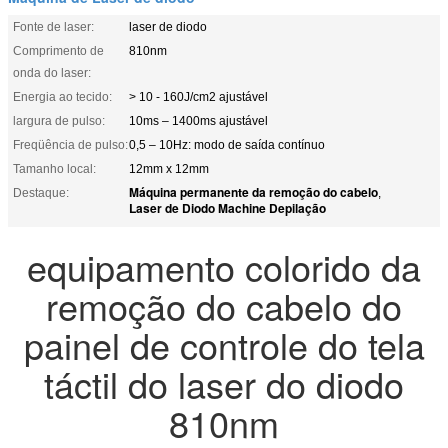
Fonte de laser:
laser de diodo
Comprimento de
810nm
onda do laser:
Energia ao tecido:
> 10 - 160J/cm2 ajustável
largura de pulso:
10ms – 1400ms ajustável
Freqüência de pulso:
0,5 – 10Hz: modo de saída contínuo
Tamanho local:
12mm x 12mm
Máquina permanente da remoção do cabelo
Destaque:
,
Laser de Diodo Machine Depilação
equipamento colorido da
remoção do cabelo do
painel de controle do tela
táctil do laser do diodo
810nm