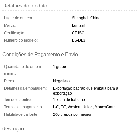
Detalhes do produto
Lugar de origem:
Shanghai, China
Marca:
Lumsail
Certificação:
CE,ISO
Número do modelo:
BS-DL3
Condições de Pagamento e Envio
Quantidade de ordem
1 grupo
mínima:
Preço:
Negotiated
Detalhes da embalagem:
Exportação padrão que embala para a
exportação
Tempo de entrega:
1-7 dia de trabalho
Termos de pagamento:
L/C, T/T, Western Union, MoneyGram
Habilidade da fonte:
200 grupos por meses
descrição