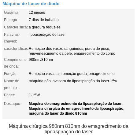
Máquina de Laser de diodo
Garantia:
12 meses
Entrega:
7 dias de trabalho
Característica:
a gordura reduz-se
Palavras-
lipoaspiração do laser
chaves:
características:
Remoção dos vasos sanguíneos, perda de peso,
rejuvenescimento da pele, emagrecimento do corpo
Comprimento
980nm/810nm
de onda:
Função:
Remoção vascular, remoção gorda, emagrecimento
Nome do
máquina não invasora da lipoaspiração do laser 15w
produto:
Poder:
1-15W
Máquina do emagrecimento da lipoaspiração do laser
Destaque:
,
Máquina cirúrgica do emagrecimento da lipoaspiração
,
máquina do laser do diodo 810nm
Máquina cirúrgica 980nm 810nm do emagrecimento da
lipoaspiração do laser