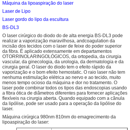
Máquina da lipoaspiração do laser
Laser de Lipo
Laser gordo do lipo da escultura
BS-DL3
O laser cirúrgico do diodo do de alta energia BS-DL3 pode
realizar a vaporização maravilhosa, andcoagulation da
incisão dos tecidos com o laser de feixe do poder superior
da fibra. É aplicado extensamente em departamentos
OTORRINOLARINGOLÓGICOS, da ortopedia, da cirurgia
vascular, da ginecologia, da urologia, da dermatologia e da
cirurgia geral. O laser do diodo tem o efeito rápido da
vaporização e o bom efeito hemostatic. O raio laser não tem
nenhuma estimulação elétrica ao nervo e ao tecido, muito
menos tempo ocioso da máquina e dor no tratamento. O
laser pode combinar todos os tipos das endoscopias usando
a fibra ótica de diâmetros diferentes para fornecer aplicações
flexíveis na cirurgia aberta. Quando equipado com a cânula
da lipólise, pode ser usado para a operação da lipólise do
laser.
Máquina cirúrgica 980nm 810nm do emagrecimento da
lipoaspiração do laser
: