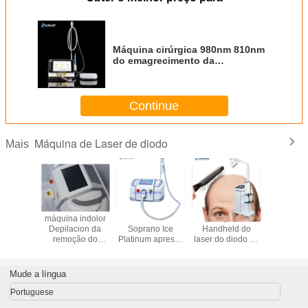
Máquina cirúrgica 980nm 810nm
do emagrecimento da
lipoaspiração do laser
Continue
Máquina de Laser de diodo
Mais
amento
máquina indolor
Alma Lasers
Máquina
Tratam
 do laser
Depilacion da
Soprano Ice
Handheld do
ISO134
o 650nm
remoção do
Platinum apressa
laser do diodo da
queda de
ebrota do
cabelo do laser
o equipamento da
queda de cabelo
da máqui
elo
do diodo 808nm
remoção do
da ponta de prova
do tratam
cabelo do laser
650nm
restaura
Mude a língua
do diodo 808nm
cabelo do
Portuguese