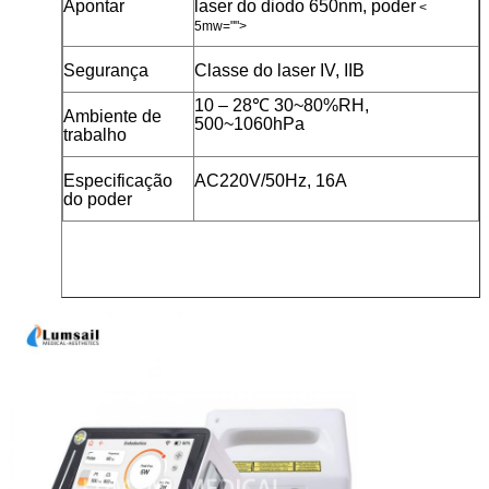
Apontar
laser do diodo 650nm, poder
<
5mw="">
Segurança
Classe do laser IV, IIB
10 – 28℃ 30~80%RH,
Ambiente de
500~1060hPa
trabalho
Especificação
AC220V/50Hz, 16A
do poder