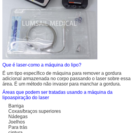
Que é laser-como a máquina do lipo?
É um tipo específico de máquina para remover a gordura
adicional armazenada no corpo passando o laser sobre essa
área. É um método não invasor para manchar a gordura.
Áreas que podem ser tratadas usando a máquina da
lipoaspiração do laser
Barriga
Coxas/braços superiores
Nádegas
Joelhos
Para trás
cintura