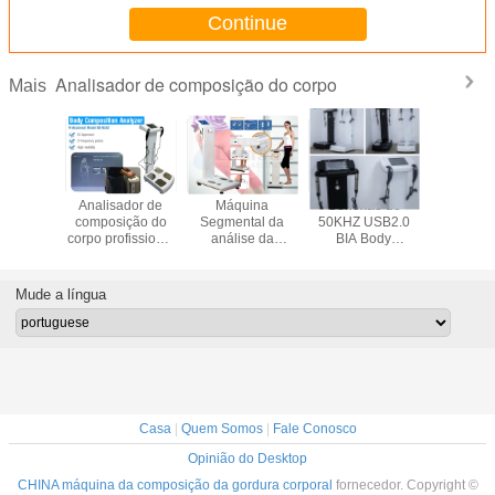
Continue
Analisador de composição do corpo
Mais
do teste
Analisador de
Máquina
Conexão de
BIA me
rdura
composição do
Segmental da
50KHZ USB2.0
composi
l para a
corpo profissional
análise da
BIA Body
corpo/ana
o rápida
para o teste de
composição do
Composition
do índi
aúde
gordura corporal
corpo com tela
Analyzer WiFi
massa co
táctil colorido
Mude a língua
Casa
|
Quem Somos
|
Fale Conosco
Opinião do Desktop
CHINA máquina da composição da gordura corporal
fornecedor. Copyright ©