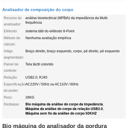
Analisador de composição do corpo
Recurso do
análise bioelectrical (MFBIA) da impedância da Multi-
frequência
analisador:
Elétrodo:
sistema tátil do elétrodo 8-Point
Método do
Nenhuma avaliação empírica
cálculo:
Artigo
Braço direito, braço esquerdo, corpo, pé direito, pé esquerdo
segmentado:
Painel de
Tela táctil colorido
controle:
Relação:
USB2.0, RJ45
Especificação
AC220V / 50Hz ou AC110V / 60Hz
do poder:
Peso:
28KG
Bio máquina da análise do corpo da impedância
Destaque:
,
Máquina da análise do corpo da relação USB2.0
,
Máquina sem fio da análise do corpo 50KHZ
Bio máquina do analisador da gordura