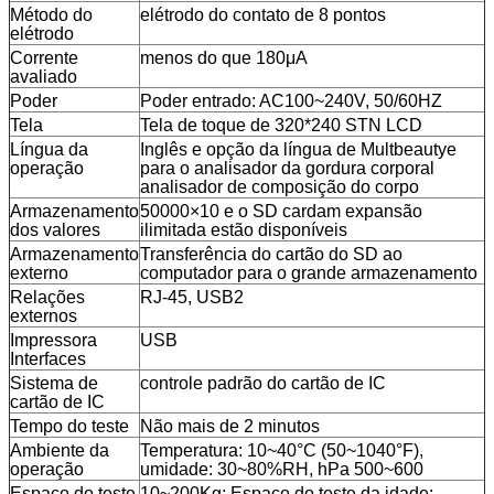
Método do
elétrodo do contato de 8 pontos
elétrodo
Corrente
menos do que 180μA
avaliado
Poder
Poder entrado: AC100~240V, 50/60HZ
Tela
Tela de toque de 320*240 STN LCD
Língua da
Inglês e opção da língua de Multbeautye
operação
para o analisador da gordura corporal
analisador de composição do corpo
Armazenamento
50000×10 e o SD cardam expansão
dos valores
ilimitada estão disponíveis
Armazenamento
Transferência do cartão do SD ao
externo
computador para o grande armazenamento
Relações
RJ-45, USB2
externos
Impressora
USB
Interfaces
Sistema de
controle padrão do cartão de IC
cartão de IC
Tempo do teste
Não mais de 2 minutos
Ambiente da
Temperatura: 10~40°C (50~1040°F),
operação
umidade: 30~80%RH, hPa 500~600
Espaço do teste
10~200Kg; Espaço do teste da idade: