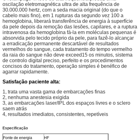
oscilação eletromagnética ultra de alta frequência de
30.000.000 hertz, com a seda macia original (do que o
cabelo mais fino), em 1 rupturas da segundo vez 100 a
hemoglobina, liberará transferência de energia à superfície
da pele depois da remoção das lesões, capilares, e a ruptura
intravenosa da hemoglobina fá-la em moléculas pequenas é
absorvida pelo tecido próprio da pele, para fazê-lo alcançar
a erradicação permanente descartável de resultados
vermelhos do sangue, cada tratamento do tempo vermelho
da raia do sangue não deve exceed15 os minutos, sistema
de controlo digital preciso, perfeito e os procedimentos
concisos do tratamento, operação simples é benéfico de
agarrar rapidamente.
Satisfação paciente alta:
1, trata uma vasta gama de embarcações finas
2, nenhuma anestesia exigida
3, as embarcações laser/IPL dos espaços livres e o sclero
saem atrás
4, resultados imediatos, consistentes, repetíveis
Especificação
Fonte de energia
HF