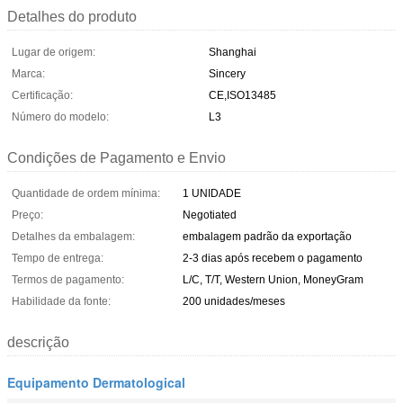
Detalhes do produto
Lugar de origem:
Shanghai
Marca:
Sincery
Certificação:
CE,ISO13485
Número do modelo:
L3
Condições de Pagamento e Envio
Quantidade de ordem mínima:
1 UNIDADE
Preço:
Negotiated
Detalhes da embalagem:
embalagem padrão da exportação
Tempo de entrega:
2-3 dias após recebem o pagamento
Termos de pagamento:
L/C, T/T, Western Union, MoneyGram
Habilidade da fonte:
200 unidades/meses
descrição
Equipamento Dermatological