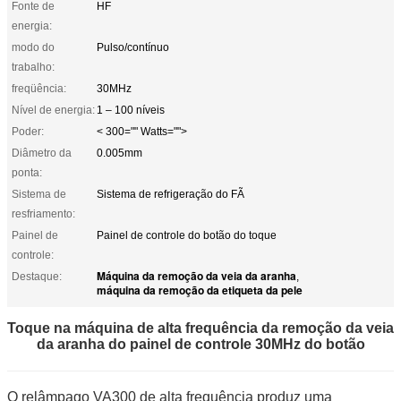
Fonte de
HF
energia:
modo do
Pulso/contínuo
trabalho:
freqüência:
30MHz
Nível de energia:
1 – 100 níveis
Poder:
< 300="" Watts="">
Diâmetro da
0.005mm
ponta:
Sistema de
Sistema de refrigeração do FÃ
resfriamento:
Painel de
Painel de controle do botão do toque
controle:
Máquina da remoção da veia da aranha
Destaque:
,
máquina da remoção da etiqueta da pele
Toque na máquina de alta frequência da remoção da veia
da aranha do painel de controle 30MHz do botão
O relâmpago VA300 de alta frequência produz uma