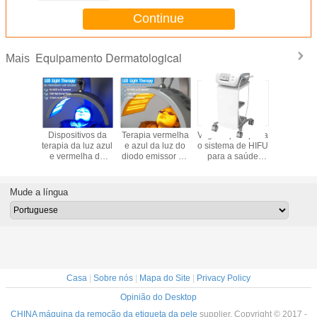
Continue
Equipamento Dermatological
Mais
ivo leve
Dispositivos da
Terapia vermelha
Vagina que aperta
Terapia 
uzido
terapia da luz azul
e azul da luz do
o sistema de HIFU
vermel
melho dos
e vermelha do
diodo emissor de
para a saúde
diodo emi
s com a
tratamento da
luz para a
privada fêmea
luz pa
erapia de
acne
redução do
reduçã
cores
enrugamento
enruga
Mude a língua
Casa
|
Sobre nós
|
Mapa do Site
|
Privacy Policy
Opinião do Desktop
CHINA máquina da remoção da etiqueta da pele
supplier. Copyright © 2017 -