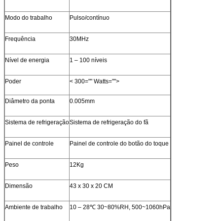
Modo do trabalho
Pulso/contínuo
Frequência
30MHz
Nível de energia
1 – 100 níveis
Poder
< 300="" Watts="">
Diâmetro da ponta
0.005mm
Sistema de refrigeração
Sistema de refrigeração do fã
Painel de controle
Painel de controle do botão do toque
Peso
12Kg
Dimensão
43 x 30 x 20 CM
Ambiente de trabalho
10 – 28℃ 30~80%RH, 500~1060hPa