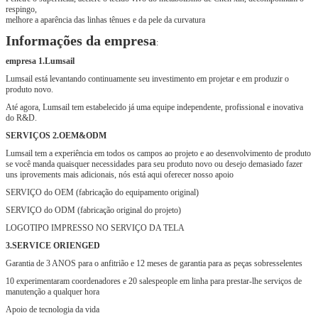
respingo,
melhore a aparência das linhas tênues e da pele da curvatura
Informações da empresa
:
empresa 1.Lumsail
Lumsail está levantando continuamente seu investimento em projetar e em produzir o
produto novo.
Até agora, Lumsail tem estabelecido já uma equipe independente, profissional e inovativa
do R&D.
SERVIÇOS 2.OEM&ODM
Lumsail tem a experiência em todos os campos ao projeto e ao desenvolvimento de produto
se você manda quaisquer necessidades para seu produto novo ou desejo demasiado fazer
uns iprovements mais adicionais, nós está aqui oferecer nosso apoio
SERVIÇO do OEM (fabricação do equipamento original)
SERVIÇO do ODM (fabricação original do projeto)
LOGOTIPO IMPRESSO NO SERVIÇO DA TELA
3.SERVICE ORIENGED
Garantia de 3 ANOS para o anfitrião e 12 meses de garantia para as peças sobresselentes
10 experimentaram coordenadores e 20 salespeople em linha para prestar-lhe serviços de
manutenção a qualquer hora
Apoio de tecnologia da vida