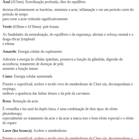
Azul
(415nm): Esterilização profunda, óleo do equilíbrio
destrua eficientemente as bactérias, minimize a acne, inflamação e em um período curto do
período de tempo
para curar a acne reduzida significativamente.
Verde
(630nm e 4150nm): pele bonita
As finalidades da neutralização, do equilíbrio e da segurança, aliviam o esforço mental e a
draga eficaz lymphoid
e edema
Amarelo
: Energia celular do suplemento
Adicione a energia às células epiteliais, promova a função da glândula, digestão da
assistência, tratamento de doenças de pele,
aumente a função imune.
Ciano
: Energia celular aumentada
Penetre o superficial, acelere o tecido vivo do metabolismo de Chen xin, decomponham o
respingo,
melhore a aparência das linhas tênues e da pele da curvatura
Roxo
: Remoção da acne
É vermelha e luz azul da duplo-faixa, é uma combinação de dois tipos do efeito
phototherapy,
especialmente no tratamento da acne e da acne a marca tem o bom efeito especial e o efeito
do reparo
Laser (luz branca)
: Acelere o metabolismo
Penetre o superficial, acelere o tecido vivo do metabolismo de Chen xin, decomponham o