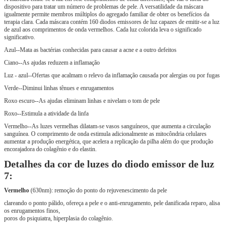
dispositivo para tratar um número de problemas de pele. A versatilidade da máscara
igualmente permite membros múltiplos do agregado familiar de obter os benefícios da
terapia clara. Cada máscara contém 160 diodos emissores de luz capazes de emitir-se a luz
de azul aos comprimentos de onda vermelhos. Cada luz colorida leva o significado
significativo.
Azul--Mata as bactérias conhecidas para causar a acne e a outro defeitos
Ciano--As ajudas reduzem a inflamação
Luz - azul--Ofertas que acalmam o relevo da inflamação causada por alergias ou por fugas
Verde--Diminui linhas tênues e enrugamentos
Roxo escuro--As ajudas eliminam linhas e nivelam o tom de pele
Roxo--Estimula a atividade da linfa
Vermelho--As luzes vermelhas dilatam-se vasos sanguíneos, que aumenta a circulação
sanguínea. O comprimento de onda estimula adicionalmente as mitocôndria celulares
aumentar a produção energética, que acelera a replicação da pilha além do que produção
encorajadora do colagênio e do elastin.
Detalhes da cor de luzes do diodo emissor de luz
7:
Vermelho
(630nm): remoção do ponto do rejuvenescimento da pele
clareando o ponto pálido, ofereça a pele e o anti-enrugamento, pele danificada reparo, alisa
os enrugamentos finos,
poros do psiquiatra, hiperplasia do colagênio.