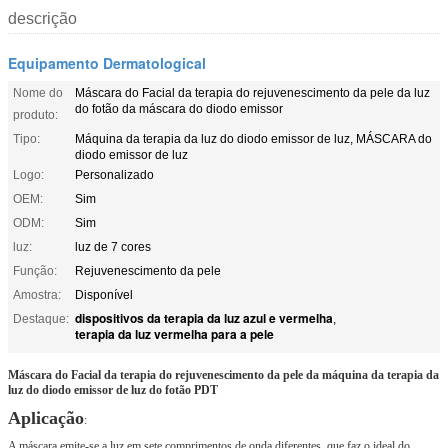
descrição
Equipamento Dermatological
Nome do
Máscara do Facial da terapia do rejuvenescimento da pele da luz
do fotão da máscara do diodo emissor
produto:
Tipo:
Máquina da terapia da luz do diodo emissor de luz, MÁSCARA do
diodo emissor de luz
Logo:
Personalizado
OEM:
Sim
ODM:
Sim
luz:
luz de 7 cores
Função:
Rejuvenescimento da pele
Amostra:
Disponível
dispositivos da terapia da luz azul e vermelha
Destaque:
,
terapia da luz vermelha para a pele
Máscara do Facial da terapia do rejuvenescimento da pele da máquina da terapia da
luz do diodo emissor de luz do fotão PDT
Aplicação
:
A máscara emite-se a luz em sete comprimentos de onda diferentes, que faz o ideal do