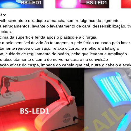
ção:
velhecimento e erradique a mancha sem refulgence do pigmento.
 enrugamentos, levante o levantamento de cara; dessensibilização, t
ectasia.
ima da superfície ferida após o plástico e a cirurgia.
 a pele sensível devido às tatuagens, a pele ferida causada pelo laser 
tamente remova o cansaço, relaxe o corpo, e melhore a letargia
ion, cuidado de regulamento do ovário, peito que levanta e ampliação
e absolutamente o coma do nervo na cara e na convulsão
tação eficaz do caspa, impede do cabelo que cai, nutre o cabelo e ace