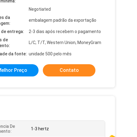
mínima:
Negotiated
es da
embalagem padrão da exportação
agem:
de entrega:
2-3 dias após recebem o pagamento
s de
L/C, T/T, Western Union, MoneyGram
ento:
dade da fonte:
unidade 500 pelo mês
elhor Preço
Contato
ncia De
1-3 hertz
mento: