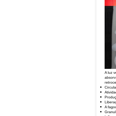
A luz 
absorv
retroc
Circul
Ativid
Produç
Libera
A fago
Granul