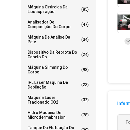
Máquina Cirúrgica Da
(85)
Lipoaspiração
Analisador De
(47)
Composição Do Corpo
Máquina De Análise Da
(34)
Pele
Dispositivo Da Rebrota Do
(24)
Cabelo Do ...
Máquina Slimming Do
(98)
Corpo
IPL Laser Máquina De
(23)
Depilação
Máquina Laser
(32)
Fracionado CO2
Infor
Hidro Máquina De
(78)
Microdermabrasion
Fo
Tanque Da Flutuação Do