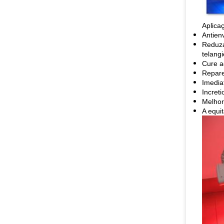
Aplica
Antien
Reduza
telangi
Cure ac
Repare
Imedia
Incret
Melhor
A equi