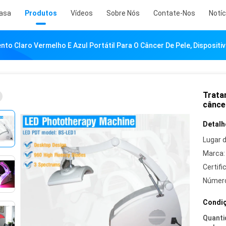
asa
Produtos
Vídeos
Sobre Nós
Contate-Nos
Notíc
to Claro Vermelho E Azul Portátil Para O Câncer De Pele, Dispositiv
Trata
câncer
Detalh
Lugar 
Marca:
Certifi
Número
Condiç
Quanti