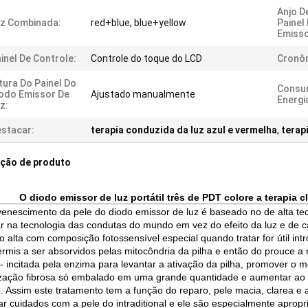
Anjo D
z Combinada:
red+blue, blue+yellow
Painel
Emisso
inel De Controle:
Controle do toque do LCD
Cronô
tura Do Painel Do
Consu
odo Emissor De
Ajustado manualmente
Energi
z:
stacar:
terapia conduzida da luz azul e vermelha
,
terap
ição de produto
O diodo emissor de luz portátil três de PDT colore a terapia 
venescimento da pele do diodo emissor de luz é baseado no de alta t
ar na tecnologia das condutas do mundo em vez do efeito da luz e de c
ão alta com composição fotossensível especial quando tratar for útil in
rmis a ser absorvidos pelas mitocôndria da pilha e então do prouce a 
- incitada pela enzima para levantar a ativação da pilha, promover o m
zação fibrosa só embalado em uma grande quantidade e aumentar ao
e. Assim este tratamento tem a função do reparo, pele macia, clarea 
ar cuidados com a pele do intraditional e ele são especialmente aprop