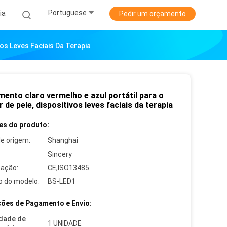
Portuguese
ia
Pedir um orçamento
os Leves Faciais Da Terapia
mento claro vermelho e azul portátil para o
 de pele, dispositivos leves faciais da terapia
es do produto:
de origem:
Shanghai
Sincery
cação:
CE,ISO13485
 do modelo:
BS-LED1
ões de Pagamento e Envio:
dade de
1 UNIDADE