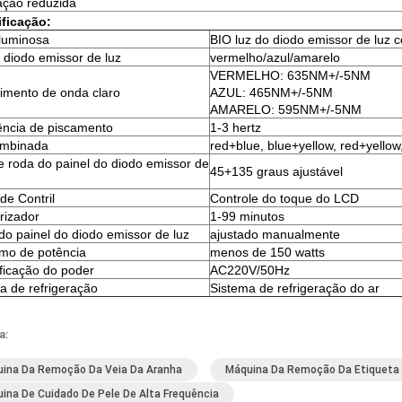
ação reduzida
ficação:
luminosa
BIO luz do diodo emissor de luz 
 diodo emissor de luz
vermelho/azul/amarelo
VERMELHO: 635NM+/-5NM
mento de onda claro
AZUL: 465NM+/-5NM
AMARELO: 595NM+/-5NM
ncia de piscamento
1-3 hertz
ombinada
red+blue, blue+yellow, red+yellow
e roda do painel do diodo emissor de
45+135 graus ajustável
de Contril
Controle do toque do LCD
rizador
1-99 minutos
 do painel do diodo emissor de luz
ajustado manualmente
mo de potência
menos de 150 watts
ficação do poder
AC220V/50Hz
a de refrigeração
Sistema de refrigeração do ar
a:
ina Da Remoção Da Veia Da Aranha
Máquina Da Remoção Da Etiqueta 
ina De Cuidado De Pele De Alta Frequência