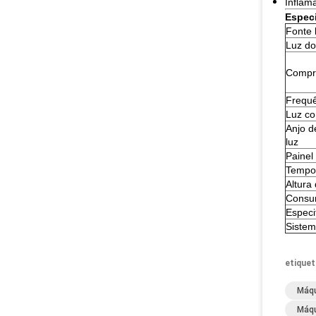
Inflam
Especi
Fonte 
Luz do
Compri
Frequê
Luz c
Anjo d
luz
Painel 
Tempo
Altura
Consu
Especi
Sistem
etiquet
Máqu
Máqu