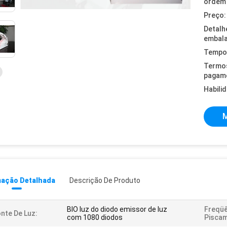
ordem 
Preço:
Detalh
embal
Tempo 
Termo
pagam
Habili
M
mação Detalhada
Descrição De Produto
BIO luz do diodo emissor de luz
Freqüê
nte De Luz:
com 1080 diodos
Pisca