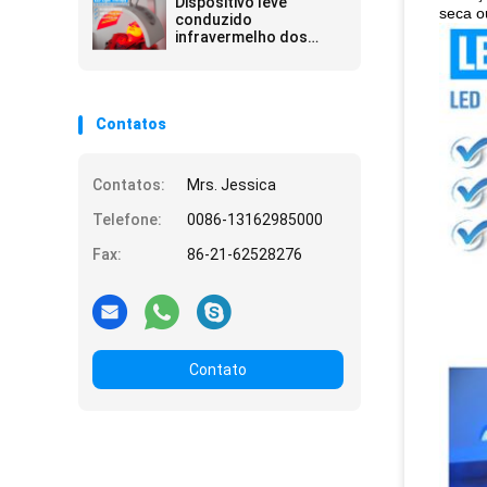
Dispositivo leve
seca o
conduzido
infravermelho dos
cuidados com a pele
da terapia de três
cores
Contatos
Contatos:
Mrs. Jessica
Telefone:
0086-13162985000
Fax:
86-21-62528276
Contato