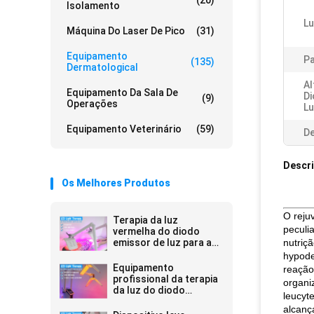
(20)
Isolamento
Lu
Máquina Do Laser De Pico
(31)
Equipamento
Pa
(135)
Dermatological
Al
Equipamento Da Sala De
Di
(9)
Operações
Lu
Equipamento Veterinário
(59)
De
Descr
Os Melhores Produtos
O reju
Terapia da luz
peculi
vermelha do diodo
emissor de luz para a
nutriç
redução do
hypode
enrugamento
Equipamento
reação
profissional da terapia
organi
da luz do diodo
leucyt
emissor de luz de PDT
alcanç
para enrugamentos