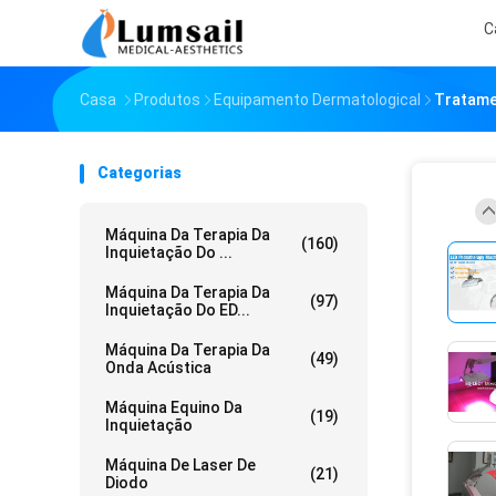
C
Casa
Produtos
Equipamento Dermatological
Tratamen
Categorias
Máquina Da Terapia Da
(160)
Inquietação Do ...
Máquina Da Terapia Da
(97)
Inquietação Do ED...
Máquina Da Terapia Da
(49)
Onda Acústica
Máquina Equino Da
(19)
Inquietação
Máquina De Laser De
(21)
Diodo