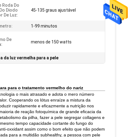
e Roda Do
 Do Diodo
45-135 graus ajustável
r De Luz:
metro:
1-99 minutos
mo De
menos de 150 watts
a:
ia da luz vermelha para a pele
clara para o tratamento vermelho do nariz
ecnologia o mais atrasado e adota o mero número
alor. Cooperando os lótus enraíze a mistura da
troduzir rapidamente e eficazmente a nutrição nos
maioria de reação fotoquímica de grande eficacia da
etabolismo da pilha, fazer a pele segregar collagens e
 mesmo tempo capacidade cortante do fungo do
e anti-oxxidant assim como o bom efeito que não podem
riada para a multidão subhealthy, a pessoa com pele