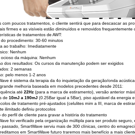
 com poucos tratamentos, o cliente sentirá que para descascar as pro
ais firmes e as visíveis estão diminuídos e removidos frequentemente
erísticas de tratamentos de AWT:
do procedimento: 30-60 minutos
ta ao trabalho: Imediatamente
sico: Nenhum
 ocioso da máquina: Nenhum
o dos resultados: Os cursos da manutenção podem ser exigidos
ados: 2 semanas
o: pelo menos 1-2 anos
ave é sistema da terapia da 4o inquietação da geração/onda acústica
grande melhoria baseada em modelos precedentes desde 2011:
requência até
22Hz
(para a marca de estiramento), versão anterior má
s de
10mJ a 190mJ
(0.25Bar igual a 5Bar), piso ajustável da energia
ocolos de tratamento pré-ajustados (celulites mim a III, marca de estir
te ilimitado definiu protocolos
do perfil de cliente para gravar a história do tratamento
ave foi verificado pela organização múltipla para ser produto seguro, 
 passado, SmartWave serviu mais de 300 clínicas, centro do emagreci
reditamos em SmartWave futuro traremos mais benefício a mais client