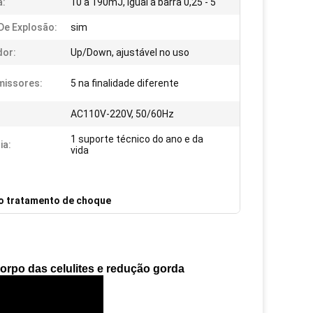
a:
10 a 190mJ, igual à barra 0,25 - 5
e Explosão:
sim
dor:
Up/Down, ajustável no uso
missores:
5 na finalidade diferente
AC110V-220V, 50/60Hz
1 suporte técnico do ano e da
ia:
vida
do tratamento de choque
orpo das celulites e redução gorda