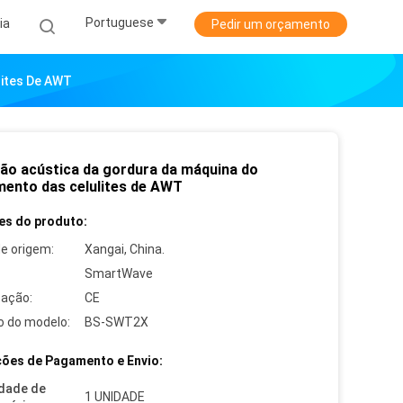
Portuguese
ia
Pedir um orçamento
lites De AWT
ão acústica da gordura da máquina do
mento das celulites de AWT
es do produto:
de origem:
Xangai, China.
SmartWave
cação:
CE
 do modelo:
BS-SWT2X
ões de Pagamento e Envio:
dade de
1 UNIDADE