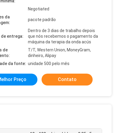
mínima:
Negotiated
es da
pacote padrão
agem:
Dentro de 3 dias de trabalho depois
de entrega:
que nós recebemos o pagamento da
máquina da terapia da onda acús
s de
T/T, Western Union, MoneyGram,
ento:
dinheiro, Alipay
dade da fonte:
unidade 500 pelo mês
elhor Preço
Contato