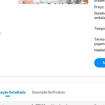
ordem 
Preço:
Detalh
embal
Tempo 
Termo
pagam
Habili
M
mação Detalhada
Descrição De Produto