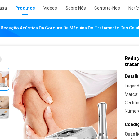
asa
Produtos
Vídeos
Sobre Nós
Contate-Nos
Notíc
Redução Acústica Da Gordura Da Máquina Do Tratamento Das Celu
Reduç
trata
Detalh
Lugar 
Marca:
Certifi
Número
Condiç
Quanti