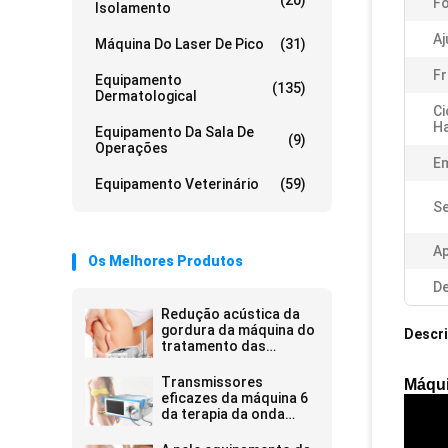
(20)
Fo
Isolamento
Aj
Máquina Do Laser De Pico
(31)
Fr
Equipamento
(135)
Dermatological
Ci
Ha
Equipamento Da Sala De
(9)
Operações
E
Equipamento Veterinário
(59)
Se
Ap
Os Melhores Produtos
De
Redução acústica da
gordura da máquina do
Descr
tratamento das
celulites de AWT
Transmissores
Máqui
eficazes da máquina 6
da terapia da onda
acústica sobre 3
milhão tiros