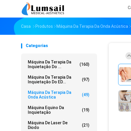
C
Casa
Produtos
Máquina Da Terapia Da Onda Acústica
Categorias
Máquina Da Terapia Da
(160)
Inquietação Do ...
Máquina Da Terapia Da
(97)
Inquietação Do ED...
Máquina Da Terapia Da
(49)
Onda Acústica
Máquina Equino Da
(19)
Inquietação
Máquina De Laser De
(21)
Diodo