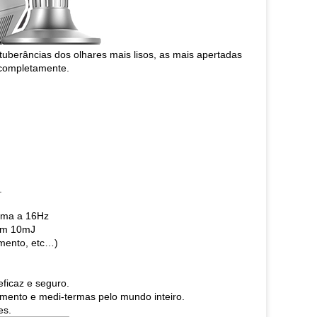
tuberâncias dos olhares mais lisos, as mais apertadas
 completamente.
.
xima a 16Hz
 em 10mJ
amento, etc…)
eficaz e seguro.
mento e medi-termas pelo mundo inteiro.
es.