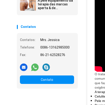
A pele equipamento da
terapia das marcas
aperta & de
estiramento & da onda
acústica do
tratamento das
celulites
Contatos
Contatos:
Mrs. Jessica
Telefone:
0086-13162985000
Fax:
86-21-62528276
O trat
comum 
Contato
que fa
oxigên
A terap
Celulit
Pele m