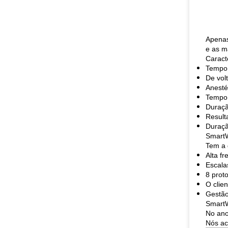
Apenas
e as m
Caract
Tempo 
De vol
Anesté
Tempo
Duraçã
Result
Duraçã
SmartW
Tem a 
Alta f
Escala
8 prot
O clien
Gestão 
SmartW
No ano
Nós ac