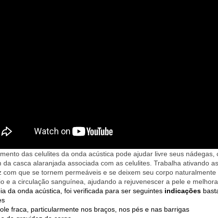
amento das celulites da onda acústica pode ajudar livre seus nádegas,
da casca alaranjada associada com as celulites. Trabalha ativando as
z com que se tornem permeáveis e se deixem seu corpo naturalmente a
io e a circulação sanguínea, ajudando a rejuvenescer a pele e melhorar
ia da onda acústica, foi verificada para ser seguintes
indicações
basta
es
ole fraca, particularmente nos braços, nos pés e nas barrigas