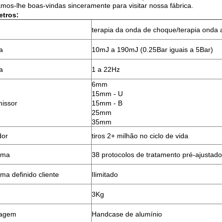
mos-lhe boas-vindas sinceramente para visitar nossa fábrica.
etros:
terapia da onda de choque/terapia onda 
a
10mJ a 190mJ (0.25Bar iguais a 5Bar)
a
1 a 22Hz
6mm
15mm - U
issor
15mm - B
25mm
35mm
dor
tiros 2+ milhão no ciclo de vida
ama
38 protocolos de tratamento pré-ajustad
ma definido cliente
Ilimitado
3Kg
agem
Handcase de alumínio