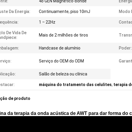
nte:
4o GEN Magnético-bonde
Energi
uste Da Energia:
Continuamente, piso 10mJ
Modo D
equência:
1 – 22Hz
Conta
clo De Vida De
Mais de 2 milhões de tiros
Trans
ndpiece:
mbalagem:
Handcase de alumínio
Poder:
rviço:
Serviço do OEM do ODM
Garant
licação:
Salão de beleza ou clínica
stacar:
máquina do tratamento das celulites
,
terapia 
ição de produto
na da terapia da onda acústica de AWT para dar forma do c