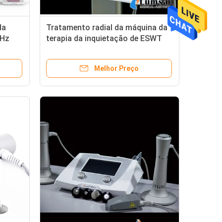
da
Tratamento radial da máquina da
2Hz
terapia da inquietação de ESWT
erior
para a frequência ajustável da dor
do salto
Melhor Preço