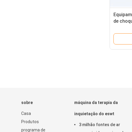
Equipam
de choqu
Gainswav
orgânica
sobre
máquina da terapia da
Casa
inquietação do eswt
Produtos
3 milhão fontes de ar
programa de