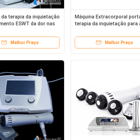
da terapia da inquietação
Máquina Extracorporal portá
amento ESWT da dor nas
terapia da inquietação para 
terapia de eletrochoque
cirurgia/Traumatology
ciitis relativo à planta do
ortopédicos
Melhor Preço
Melhor Preço