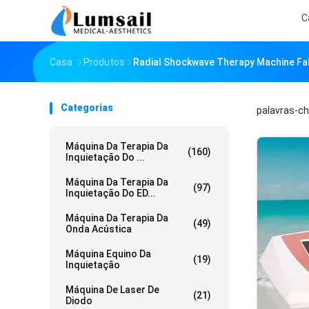
C
Casa
Produtos
Radial Shockwave Therapy Machine Fab
Categorias
palavras-c
Máquina Da Terapia Da
(160)
Inquietação Do ...
Máquina Da Terapia Da
(97)
Inquietação Do ED...
Máquina Da Terapia Da
(49)
Onda Acústica
Máquina Equino Da
(19)
Inquietação
Máquina De Laser De
(21)
Diodo