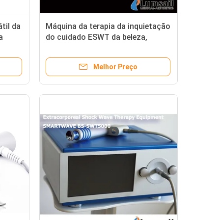
til da
Máquina da terapia da inquietação
a
do cuidado ESWT da beleza,
equipamento do tratamento de
choque da fisioterapia
Melhor Preço