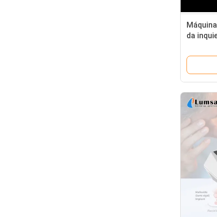
Máquina
da inqui
relativo
salto de