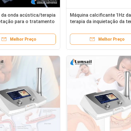
 da onda acústica/terapia
Máquina calcificante 1Hz da
etação para o tratamento
terapia da inquietação da te
 à planta do pé da dor do
ESWT do de alta energia 19
 Fasciitis
22
Melhor Preço
Melhor Preço