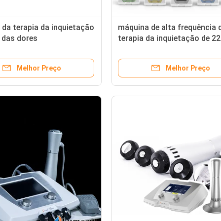
da terapia da inquietação
máquina de alta frequência 
o das dores
terapia da inquietação de 2
spositivo médico da
ESWT para o tratamento ant
ção para o Tendonitis de
da síndrome de Tibialis
Melhor Preço
Melhor Preço