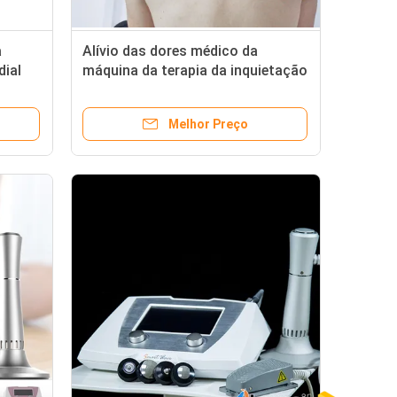
a
Alívio das dores médico da
dial
máquina da terapia da inquietação
do radial ESWT para ferimento
dos esportes
Melhor Preço