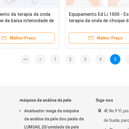
ento da terapia da onda
Equipamento Ed Li 1000 - E
e da baixa intensidade de
terapia da onda de choque d
e para ED (deficiência
deficiência orgânica eréctil
 eréctil)
Melhor Preço
Melhor Preço
<<
<
1
2
3
4
5
máquina de análise da pele
Siga-nos
Analisador mega da máquina
4F, No.9 YI, pi
da análise da pele dos pixéis de
de Suide, par
LUMSAIL 20/umidade da pele