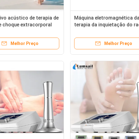
ivo acústico de terapia de
Máquina eletromagnética d
e choque extracorporal
terapia da inquietação do ra
ivo de terapia de celulite
ESWT para ferimento dos
s de choque
esportes do alívio das dores
Melhor Preço
Melhor Preço