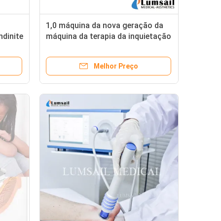
1,0 máquina da nova geração da
ndinite
máquina da terapia da inquietação
0mJ -
da baixa energia ESWT da barra
Melhor Preço