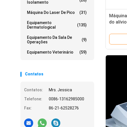
(20)
Isolamento
Máquina Do Laser De Pico
(31)
Máquina 
do alívi
Equipamento
(135)
Dermatological
ESWT/di
inquieta
Equipamento Da Sala De
(9)
Achilles
Operações
Equipamento Veterinário
(59)
Contatos
Contatos:
Mrs. Jessica
Telefone:
0086-13162985000
Fax:
86-21-62528276