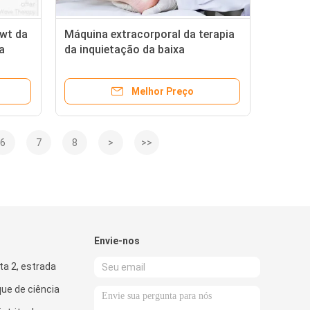
swt da
Máquina extracorporal da terapia
a
da inquietação da baixa
intensidade ESWT com fonte de ar
comprimido precisa
Melhor Preço
6
7
8
>
>>
Envie-nos
sta 2, estrada
que de ciência