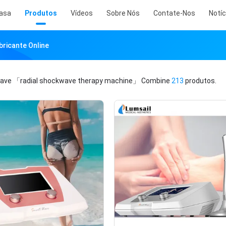
asa
Produtos
Vídeos
Sobre Nós
Contate-Nos
Notíc
ricante Online
have
「radial shockwave therapy machine」
Combine
213
produtos.