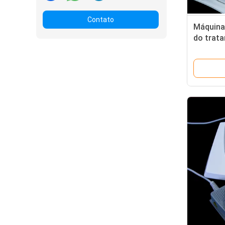
Contato
Máquina 
do trat
costas, 
para Fas
pé