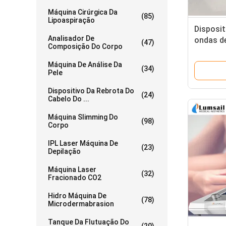
Máquina Cirúrgica Da
(85)
Lipoaspiração
Disposit
Analisador De
ondas d
(47)
Composição Do Corpo
Disposit
de onda
Máquina De Análise Da
(34)
Pele
Dispositivo Da Rebrota Do
(24)
Cabelo Do ...
Máquina Slimming Do
(98)
Corpo
IPL Laser Máquina De
(23)
Depilação
Máquina Laser
(32)
Fracionado CO2
Hidro Máquina De
(78)
Microdermabrasion
Tanque Da Flutuação Do