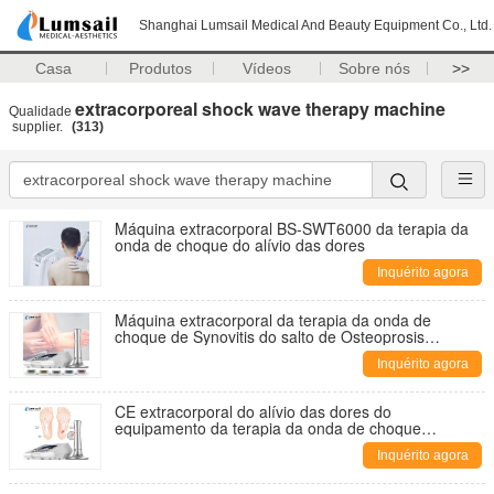
Shanghai Lumsail Medical And Beauty Equipment Co., Ltd.
Casa
Produtos
Vídeos
Sobre nós
>>
extracorporeal shock wave therapy machine
Qualidade
supplier.
(313)
Máquina extracorporal BS-SWT6000 da terapia da
onda de choque do alívio das dores
Inquérito agora
Máquina extracorporal da terapia da onda de
choque de Synovitis do salto de Osteoprosis
Rehabiitation
Inquérito agora
CE extracorporal do alívio das dores do
equipamento da terapia da onda de choque
aprovado
Inquérito agora