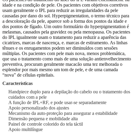
idade e na condição de pele. Os pacientes com objetivos corretivos
usam geralmente o IPL para reduzir as irregularidades da pele
causadas por dano do sol. Hyperpigmentation, o termo técnico para
a descoloração da pele, aparece sob a forma dos pontos da idade e
dos pontos de fígado. Um outro formulário do hyperpigmentation é
melasmas, causados pela gravidez ou pela menopausa. Os pacientes
do IPL igualmente usam o tratamento para reduzir a aparência das
cicatrizes, marcas de nascença, e. marcas de estiramento. As linhas
tênues e os enrugamentos podem ser diminuídos com sessões
múltiplas. Os pacientes com pele mais nova, menos problemática,
que usa o tratamento como mais de uma solução antienvelhecimento
preventiva, procuram geralmente macacão uma tez melhorada o
esplendor por mais mesmo um tom de pele, e de uma camada
“nova” de células epiteliais.
Características
Handpiece duplo para a depilação do cabelo ou o tratamento dos
cuidados com a pele
A função de IPL+RF, e pode usar-se separadamente
Apoio personalizado dos ajustes
Mecanismo da auto-proteção para assegurar a estabilidade
Dimensão pequena e mobilidade alta
Painel de controle colorido do tela táctil
Apoio multilíngue