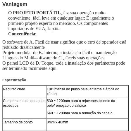
Vantagem
O PROJETO PORTÁTIL
, faz sua operação muito
conveniente, fácil leva em qualquer lugar; É
igualmente o
primeiro projeto esperto no mercado. Os componentes
importados de EUA, Japão.
Conveniência
:
O software de A. Fácil de usar significa que o erro de operador está
reduzido drasticamente
Projeto modular de B. Interno, a instalação fácil e manutenção
Línguas do Multi-software do C., fáceis suas operações
O painel LCD de D. Toque, toda a instalação dos parâmetros pode
ser terminado facilmente aqui
Especificação
Recurso claro
Luz intensa do pulso pela lanterna elétrica do
xênon
Comprimento de onda dos
530 ~ 1200nm para o rejuvenescimento da
espectros
pele/remoção do salpico
640 ~ 1200nm para a remoção do cabelo
Tamanho de ponto
8mm x 40mm