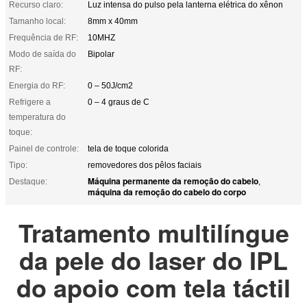
Recurso claro:
Luz intensa do pulso pela lanterna elétrica do xênon
Tamanho local:
8mm x 40mm
Frequência de RF:
10MHZ
Modo de saída do
Bipolar
RF:
Energia do RF:
0 – 50J/cm2
Refrigere a
0 – 4 graus de C
temperatura do
toque:
Painel de controle:
tela de toque colorida
Tipo:
removedores dos pêlos faciais
Máquina permanente da remoção do cabelo
Destaque:
,
máquina da remoção do cabelo do corpo
Tratamento multilíngue
da pele do laser do IPL
do apoio com tela táctil