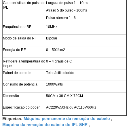
Características do pulso do
Largura de pulso 1 – 10ms
IPL
Atraso 5 do pulso - 100ms
Pulso número 1 - 6
Frequência do RF
10MHz
Modo de saída do RF
Bipolar
Energia do RF
0 – 50J/cm2
Refrigere a temperatura do
0 – 4 graus de C
toque
Painel de controle
Tela táctil colorido
Consumo de potência
1000Watts
Dimensão
50CM x 38 CM X 72CM
Especificação do poder
AC220V/50Hz ou AC110V/60Hz
Máquina permanente da remoção do cabelo
Etiquetas:
,
Máquina da remoção do cabelo do IPL SHR
,