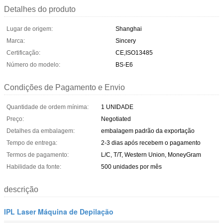
Detalhes do produto
Lugar de origem:
Shanghai
Marca:
Sincery
Certificação:
CE,ISO13485
Número do modelo:
BS-E6
Condições de Pagamento e Envio
Quantidade de ordem mínima:
1 UNIDADE
Preço:
Negotiated
Detalhes da embalagem:
embalagem padrão da exportação
Tempo de entrega:
2-3 dias após recebem o pagamento
Termos de pagamento:
L/C, T/T, Western Union, MoneyGram
Habilidade da fonte:
500 unidades por mês
descrição
IPL Laser Máquina de Depilação