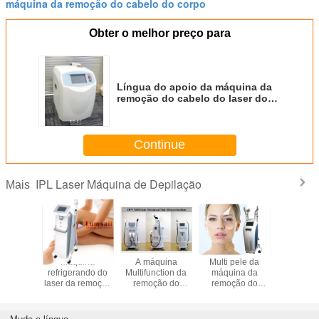
máquina da remoção do cabelo do corpo
Obter o melhor preço para
Língua do apoio da máquina da
remoção do cabelo do laser do
IPL do tela táctil multi 1000 watts
Continue
IPL Laser Máquina de Depilação
Mais
amento
Máquina
A máquina
Multi pele da
Disposi
ional da
refrigerando do
Multifunction da
máquina da
permanen
ão do
laser da remoção
remoção do
remoção do
remoçã
do laser
do cabelo do
cabelo do IPL
cabelo do laser
cabelo do
IPL
rejuvenescimento
SHR para
do IPL da função
do IPL da
da pele do gelo
senhoras com
que levanta